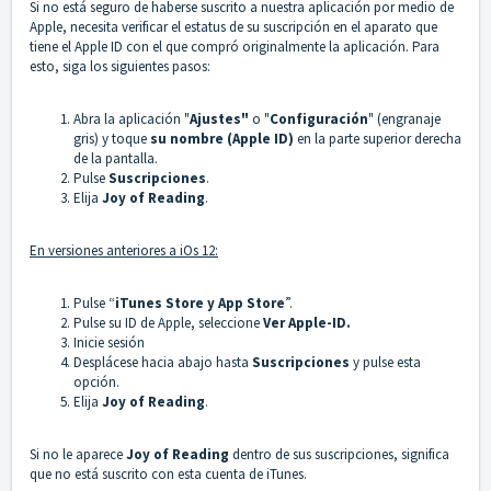
Si no está seguro de haberse suscrito a nuestra aplicación por medio de
Apple, necesita verificar el estatus de su suscripción en el aparato que
tiene el Apple ID con el que compró originalmente la aplicación. Para
esto, siga los siguientes pasos:
Abra la aplicación "
Ajustes"
o "
Configuración
" (engranaje
gris) y toque
su nombre (Apple ID)
en la parte superior derecha
de la pantalla.
Pulse
Suscripciones
.
Elija
Joy of Reading
.
En versiones anteriores a iOs 12:
Pulse “
iTunes Store y App Store
”.
Pulse su ID de Apple, seleccione
Ver Apple-ID.
Inicie sesión
Desplácese hacia abajo hasta
Suscripciones
y pulse esta
opción.
Elija
Joy of Reading
.
Si no le aparece
Joy of Reading
dentro de sus suscripciones, significa
que no está suscrito con esta cuenta de iTunes.