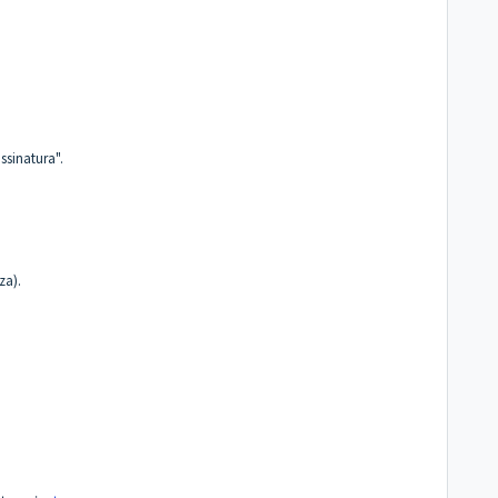
ssinatura".
za).