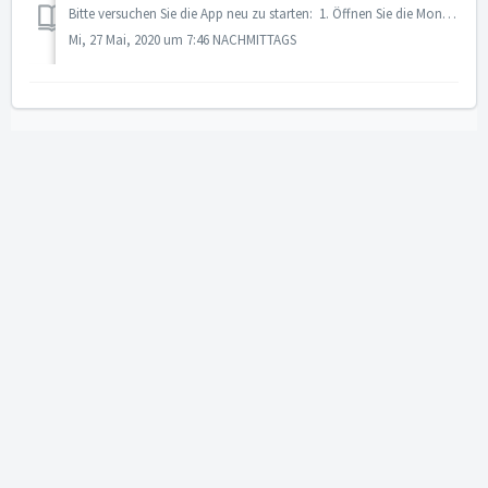
Bitte versuchen Sie die App neu zu starten: 1. Öffnen Sie die Montessori Vorschule App auf dem Gerät, auf dem das Abonnement vorhanden ist. 2. Erst...
Mi, 27 Mai, 2020 um 7:46 NACHMITTAGS